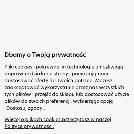
ostrzegawcze
Taśmy
dwustronne do
Taśmy
luster
tynkarskie
pomarańczowe
Taśmy do
sklejania folii
Taśmy
budowlanych
maskujące
Taśmy klejące
Taśmy DUCT
Dbamy o Twoją prywatność
dwustronne do
Taśmymaskujące
betonu
Pliki cookies i pokrewne im technologie umożliwiają
Japan Washi
Taśmy klejące do
poprawne działanie strony i pomagają nam
Taśmy klejące
dostosować ofertę do Twoich potrzeb. Możesz
tynku
naprawcze
zaakceptować wykorzystanie przez nas wszystkich
Taśmy klejące do
Taśmy klejące do
tych plików i przejść do sklepu lub dostosować użycie
ścian
dywanów i
plików do swoich preferencji, wybierając opcję
Folie
"Dostosuj zgody".
wykładzin
Folie malarskie
Taśmy
Więcej o plikach cookies przeczytasz w naszej
do użytku
samoprzylepne
Polityce prywatności.
wewnętrznego
na podłogę